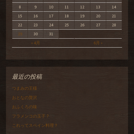
8
9
10
11
12
13
14
15
16
17
18
19
20
21
22
23
24
25
26
27
28
29
30
31
« 4月
6月 »
最近の投稿
つまみの王様
おとなの贅沢
おふくろの味
フラメンコの玉子？
これってスペイン料理？