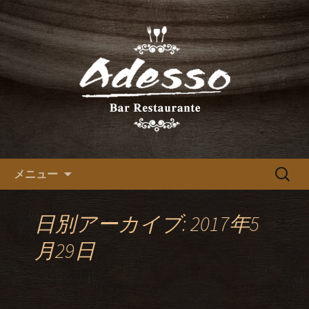
レストランバーAdessoの最新情報をお
届けします。
北新地でスペイン料理が人気の
レストランバーAdessoのブロ
グ
コンテンツへ移動
検
メニュー
索:
日別アーカイブ: 2017年5
月29日