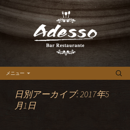
レストランバーAdessoの最新情報をお
届けします。
北新地でスペイン料理が人気の
レストランバーAdessoのブロ
グ
コンテンツへ移動
検
メニュー
索:
日別アーカイブ: 2017年5
月1日