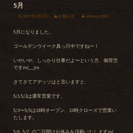
5月
2017年5月1日
お知らせ
adesso-2003
5月になりました。
ゴールデンウイーク真っ只中ですねー！
いやいや、しっかり仕事だよ〜という方、御苦労
ですm(__)m
さてさてアデッソはと言いますと、
5/1.5/2は通常営業です。
5/3〜5/5は18時オープン、23時クローズで営業い
たします。
5/6 5/7 の二日間はお休みを頂戴いたしますm(_